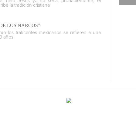
 el niño Jesús ya no sería, probablemente, el
e la tradición cristiana
DE LOS NARCOS”
omo los traficantes mexicanos se refieren a una
19 años