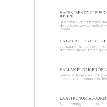
HACER “SEXTING” PUEDE
JOVENES
Tal y como sugiere un estudio re
de contenido sexualmente explíci
verdad
HA GANADO 7 VECES A L
La suerte le sonríe al q
directamente del refrán que r
HALLAN EL ORIGEN DE 
Surgió a través de los pla
ancestros vertebrados de lo
LA ASTRONOMIA PODRIA
Sin embargo, cuando los