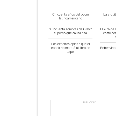
Cincuenta años del boom
La arquit
latinoamericano
“Cincuenta sombras de Grey”:
El 70% de 
el porno que causa risa
cómo com
Los expertos opinan que el
ebook no matará al libro de
Beber vino
papel
PUBLICIDAD