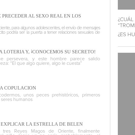
 PRECEDER AL SEXO REAL EN LOS
¿
CUÁL 
“TROMP
ciente, para algunos adolescentes, el envío de mensajes
to podría ser la puerta a tener relaciones sexuales de
¿
ES HU
¡
A LOTERIA Y,
CONOCEMOS SU SECRETO!
ue persevera, y este hombre parece salido
eza: “El que algo quiere, algo le cuesta”
LA COPULACION
codermos, unos peces prehistóricos, primeros
s seres humanos
 EXPLICAR LA ESTRELLA DE BELEN
 tres Reyes Magos de Oriente, finalmente