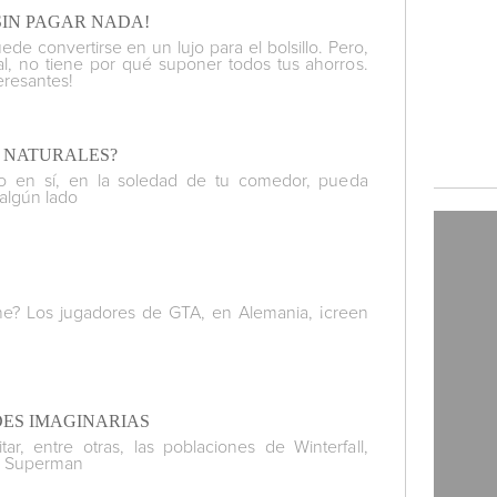
SIN PAGAR NADA!
ede convertirse en un lujo para el bolsillo. Pero,
al, no tiene por qué suponer todos tus ahorros.
eresantes!
S NATURALES?
o en sí, en la soledad de tu comedor, pueda
 algún lado
¡
line? Los jugadores de GTA, en Alemania,
creen
DES IMAGINARIAS
tar, entre otras, las poblaciones de Winterfall,
de Superman