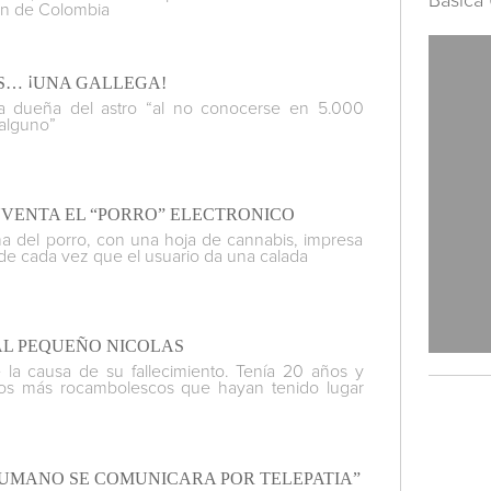
Básica 
cón de Colombia
¡
ES…
UNA GALLEGA!
 la dueña del astro “al no conocerse en 5.000
 alguno”
VENTA EL “PORRO” ELECTRONICO
rma del porro, con una hoja de cannabis, impresa
de cada vez que el usuario da una calada
AL PEQUEÑO NICOLAS
a causa de su fallecimiento. Tenía 20 años y
sos más rocambolescos que hayan tenido lugar
HUMANO SE COMUNICARA POR TELEPATIA”