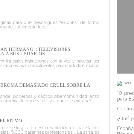
áginas para que descargues “eBooks” de forma
rtante, totalmente legal
RAN HERMANO”: TELEVISORES
AN A SUS USUARIOS
rmitirá darles instrucciones con la voz y navegar por
as razones, más que suficientes, para que todo el mundo
NA BROMA DEMASIADO CRUEL SOBRE LA
10 pre
ande, poderosa y caótica cibercomunidad lanza
para E
norexia, lo hace viral… y a nadie le extraña?
Confir
¿
Qué p
 EL RITMO
rez se inspira en esta revolución del baile latino
España
las, 5.000 bailarines profesionales... La salsa es