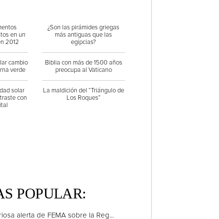
mentos
¿Son las pirámides griegas
stos en un
más antiguas que las
en 2012
egipcias?
ular cambio
Biblia con más de 1500 años
orna verde
preocupa al Vaticano
dad solar
La maldición del “Triángulo de
traste con
Los Roques”
tal
S POPULAR:
riosa alerta de FEMA sobre la Reg...