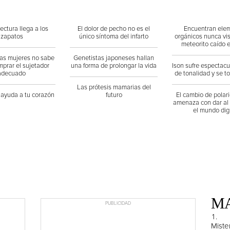
ectura llega a los
El dolor de pecho no es el
Encuentran ele
zapatos
único síntoma del infarto
orgánicos nunca vi
meteorito caído 
las mujeres no sabe
Genetistas japoneses hallan
prar el sujetador
una forma de prolongar la vida
Ison sufre espectac
adecuado
de tonalidad y se t
Las prótesis mamarias del
 ayuda a tu corazón
futuro
El cambio de polari
amenaza con dar al 
el mundo digi
MA
PUBLICIDAD
Miste