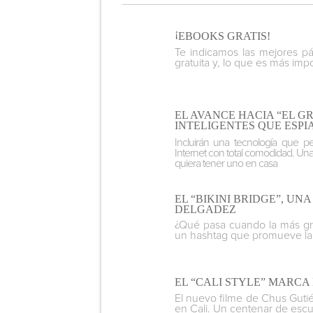
¡
EBOOKS GRATIS!
Te indicamos las mejores p
gratuita y, lo que es más impo
EL AVANCE HACIA “EL G
INTELIGENTES QUE ESPI
Incluirán una tecnología que pe
Internet con total comodidad. Un
quiera tener uno en casa
EL “BIKINI BRIDGE”, U
DELGADEZ
¿
Qué pasa cuando la más gr
un hashtag que promueve la a
EL “CALI STYLE” MARCA
El nuevo filme de Chus Gutiér
en Cali. Un centenar de escue