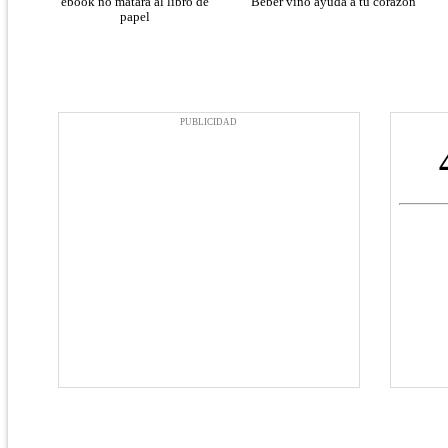
ebook no matará al libro de
Beber vino ayuda a tu corazón
papel
PUBLICIDAD