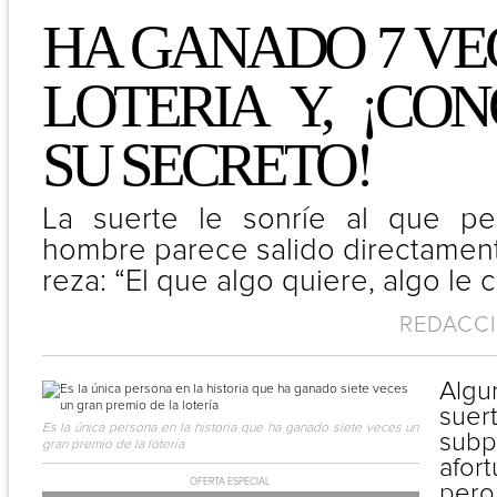
HA GANADO 7 VE
¡
LOTERIA Y,
CON
!
SU SECRETO
La suerte le sonríe al que pe
hombre parece salido directament
reza: “El que algo quiere, algo le 
REDACCIO
Algu
suer
Es la única persona en la historia que ha ganado siete veces un
subp
gran premio de la lotería
afor
OFERTA ESPECIAL
pero