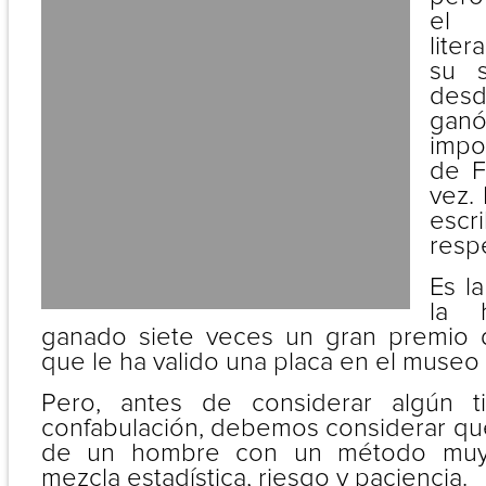
el
lite
su s
des
ga
impor
de F
vez.
escr
resp
Es l
la 
ganado siete veces un gran premio de
que le ha valido una placa en el museo 
Pero, antes de considerar algún 
confabulación, debemos considerar que
de un hombre con un método muy 
mezcla estadística, riesgo y paciencia.