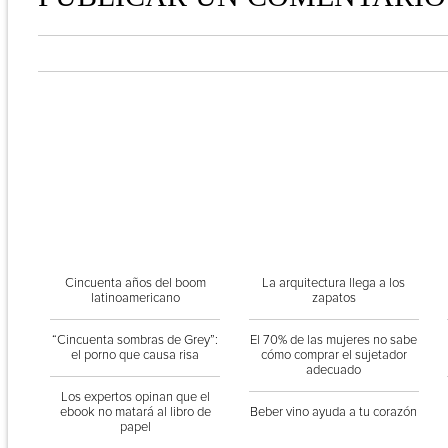
Cincuenta años del boom
La arquitectura llega a los
latinoamericano
zapatos
“Cincuenta sombras de Grey”:
El 70% de las mujeres no sabe
el porno que causa risa
cómo comprar el sujetador
adecuado
Los expertos opinan que el
ebook no matará al libro de
Beber vino ayuda a tu corazón
papel