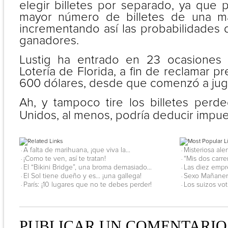
elegir billetes por separado, ya que 
mayor número de billetes de una m
incrementando así las probabilidades 
ganadores.
Lustig ha entrado en 23 ocasiones a
Lotería de Florida, a fin de reclamar p
600 dólares, desde que comenzó a jug
Ah, y tampoco tire los billetes perd
Unidos, al menos, podría deducir impue
A falta de marihuana, ¡que viva la...
Misteriosa ale
·
·
¡Como te ven, así te tratan!
“Mis dos carre
·
·
El “Bikini Bridge”, una broma demasiado...
Las diez empr
·
·
El Sol tiene dueño y es… ¡una gallega!
Sexo Mañanero
·
·
París: ¡10 lugares que no te debes perder!
Los suizos vot
·
·
PUBLICAR UN COMENTARIO