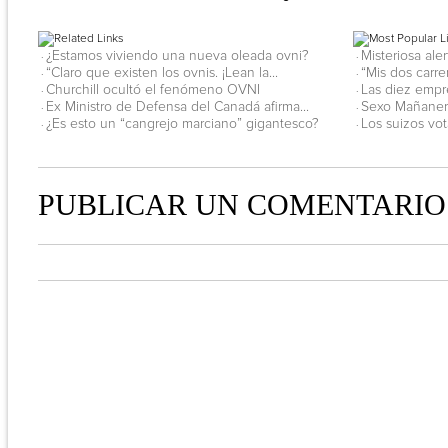
¿Estamos viviendo una nueva oleada ovni?
Misteriosa ale
·
·
“Claro que existen los ovnis. ¡Lean la...
“Mis dos carre
·
·
Churchill ocultó el fenómeno OVNI
Las diez empr
·
·
Ex Ministro de Defensa del Canadá afirma...
Sexo Mañanero
·
·
¿Es esto un “cangrejo marciano” gigantesco?
Los suizos vot
·
·
PUBLICAR UN COMENTARIO