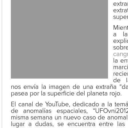
extr
extr
super
Mien
a l
expl
sob
cang
la e
mar
recie
de l
nos envía la imagen de una extraña “d
pasea por la superficie del planeta rojo.
El canal de YouTube, dedicado a la temá
de anomalías espaciales, “UFOvni2012
misma semana un nuevo caso de anomalí
lugar a dudas, se encuentra entre las