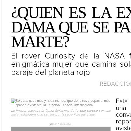
¿
QUIEN ES LA 
DAMA QUE SE PA
MARTE?
El rover Curiosity de la NASA f
enigmática mujer que camina sol
paraje del planeta rojo
REDACCION
Esta
un
La imagen muestra la figura fantasmal de lo que parece ser una
conv
mujer alienígena que camina por la superficie marciana
re
OFERTA ESPECIAL
avi