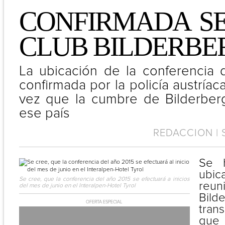
CONFIRMADA S
CLUB BILDERBER
La ubicación de la conferencia 
confirmada por la policía austríaca
vez que la cumbre de Bilderber
ese país
REDACCION | S
Se h
ubic
Se cree, que la conferencia del año 2015 se efectuará a inicios
reu
del mes de junio en el Interalpen-Hotel Tyrol
Bild
OFERTA ESPECIAL
trans
que