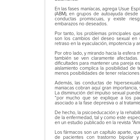
En las fases maníacas, agrega Usue Espi
(ABM), en grupos de autoayuda desde h
conductas promiscuas, y existe rie
embarazos no deseados.
Por tanto, los problemas principales q
son los cambios del deseo sexual en 
retraso en la eyaculación, impotencia y 
Por otro lado, y mirando hacia la esfera 
también se ven claramente afectadas. 
dificultades para mantener una pareja est
aislamiento complica la posibilidad de
menos posibilidades de tener relaciones
Además, las conductas de hipersexuali
maniacas cobran aquí gran importancia, 
La disminución del impulso sexual puede r
“por mucho que se explique a los paci
asociado a la fase depresiva o al tratamie
De hecho, la psicoeducación y la rehabili
de la enfermedad, tal y como este especi
en un estudio publicado en la revista “Ame
Los fármacos son un capítulo aparte, que
de pacientes con trastorno bipolar y