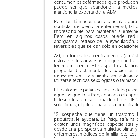
consumen psicofármacos que producen a
puede ser que abandonen la medicaci
mantiene la experta de la ABM.
Pero los fármacos son esenciales para
controlar de pleno la enfermedad, tal 
imprescindible para mantener la enferme
Pero en algunos casos puede reduc
anorgasmia, retraso de la eyaculación,
reversibles que se dan sólo en ocasiones
Así, no todos los medicamentos (en ést
estos efectos adversos aunque con frecue
tener en cuenta este aspecto a la hor
pregunta directamente, los pacientes
derivarse del tratamiento se soluci
utilizarse técnicas sexológicas o farmaco
El trastorno bipolar es una patología c
aquellos que lo sufren, aconseja el espe
indeseados en su capacidad de disfr
soluciones; el primer paso es comunicarl
“Si sospecha que tiene un trastorno b
psiquiatra, le ayudará. La Psiquiatría h
existen unos magníficos especialistas
desde una perspectiva multidisciplinar y 
enfermeros, médicos de familia, etc. Los