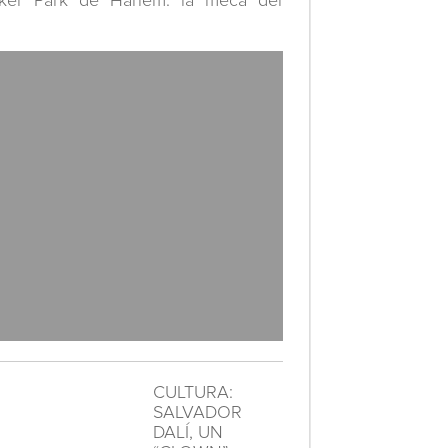
ker Park de Harlem: la meca del
CULTURA:
SALVADOR
DALÍ, UN