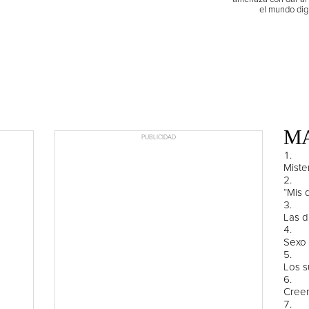
el mundo digi
MA
PUBLICIDAD
Miste
“Mis 
Las d
Sexo 
Los s
Creen
en...