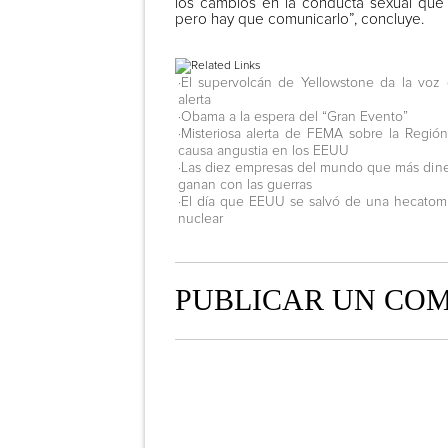
los cambios en la conducta sexual que a
pero hay que comunicarlo”, concluye.
·El supervolcán de Yellowstone da la voz
alerta
·Obama a la espera del “Gran Evento”
·Misteriosa alerta de FEMA sobre la Región 
causa angustia en los EEUU
·Las diez empresas del mundo que más din
ganan con las guerras
·El día que EEUU se salvó de una hecato
nuclear
PUBLICAR UN CO