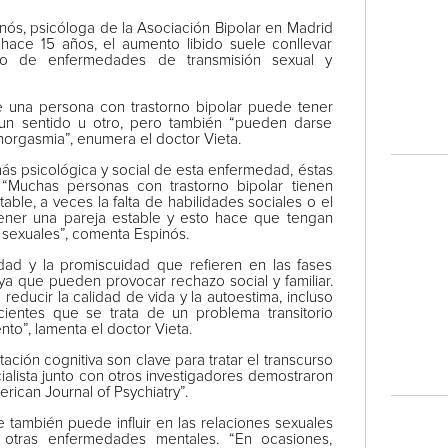
nós, psicóloga de la Asociación Bipolar en Madrid
ace 15 años, el aumento libido suele conllevar
sgo de enfermedades de transmisión sexual y
ue una persona con trastorno bipolar puede tener
un sentido u otro, pero también “pueden darse
anorgasmia”, enumera el doctor Vieta.
más psicológica y social de esta enfermedad, éstas
“Muchas personas con trastorno bipolar tienen
able, a veces la falta de habilidades sociales o el
 tener una pareja estable y esto hace que tengan
 sexuales”, comenta Espinós.
dad y la promiscuidad que refieren en las fases
ya que pueden provocar rechazo social y familiar.
educir la calidad de vida y la autoestima, incluso
entes que se trata de un problema transitorio
nto”, lamenta el doctor Vieta.
tación cognitiva son clave para tratar el transcurso
alista junto con otros investigadores demostraron
rican Journal of Psychiatry”.
 también puede influir en las relaciones sexuales
 otras enfermedades mentales. “En ocasiones,