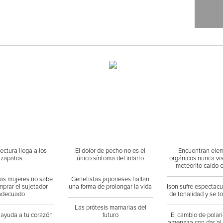
ectura llega a los
El dolor de pecho no es el
Encuentran ele
zapatos
único síntoma del infarto
orgánicos nunca vi
meteorito caído 
las mujeres no sabe
Genetistas japoneses hallan
prar el sujetador
una forma de prolongar la vida
Ison sufre espectac
adecuado
de tonalidad y se t
Las prótesis mamarias del
 ayuda a tu corazón
futuro
El cambio de polari
amenaza con dar al 