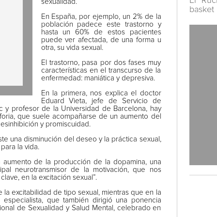
El Ruc
sexualidad.
basket
En España, por ejemplo, un 2% de la
población padece este trastorno y
hasta un 60% de estos pacientes
puede ver afectada, de una forma u
otra, su vida sexual.
El trastorno, pasa por dos fases muy
características en el transcurso de la
enfermedad: maniática y depresiva.
En la primera, nos explica el doctor
Eduard Vieta, jefe de Servicio de
nic y profesor de la Universidad de Barcelona, hay
euforia, que suele acompañarse de un aumento del
esinhibición y promiscuidad.
iste una disminución del deseo y la práctica sexual,
para la vida.
n aumento de la producción de la dopamina, una
ipal neurotransmisor de la motivación, que nos
lave, en la excitación sexual”.
 la excitabilidad de tipo sexual, mientras que en la
e especialista, que también dirigió una ponencia
cional de Sexualidad y Salud Mental, celebrado en