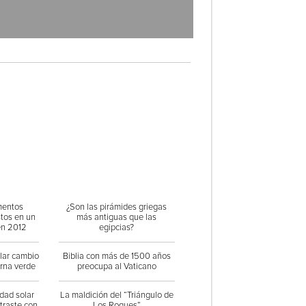
mentos
¿Son las pirámides griegas
stos en un
más antiguas que las
en 2012
egipcias?
ular cambio
Biblia con más de 1500 años
orna verde
preocupa al Vaticano
dad solar
La maldición del “Triángulo de
traste con
Los Roques”