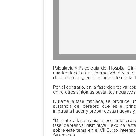
Psiquiatría y Psicología del Hospital Clí
una tendencia a la hiperactividad y la 
deseo sexual y, en ocasiones, de cierta d
Por el contrario, en la fase depresiva, ex
entre otros síntomas bastantes negativos 
Durante la fase maníaca, se produce u
sustancia del cerebro que es el princ
impulsa a hacer y probar cosas nuevas y, c
“Durante la fase maníaca, por tanto, crece
fase depresiva disminuye”, explica est
sobre este tema en el VII Curso Interna
Salamanca.