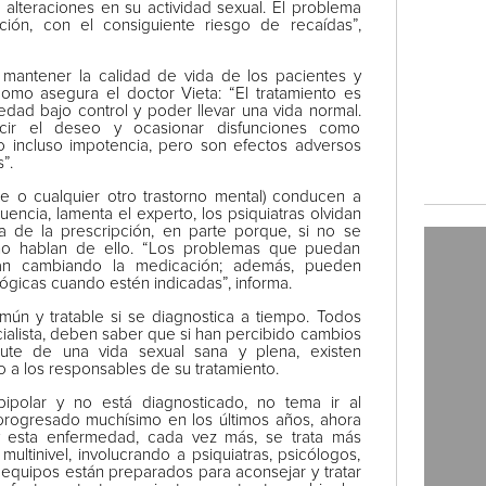
lteraciones en su actividad sexual. El problema
ón, con el consiguiente riesgo de recaídas”,
 mantener la calidad de vida de los pacientes y
como asegura el doctor Vieta: “El tratamiento es
dad bajo control y poder llevar una vida normal.
ir el deseo y ocasionar disfunciones como
 o incluso impotencia, pero son efectos adversos
”.
e o cualquier otro trastorno mental) conducen a
ncia, lamenta el experto, los psiquiatras olvidan
a de la prescripción, en parte porque, si no se
 no hablan de ello. “Los problemas que puedan
onan cambiando la medicación; además, pueden
lógicas cuando estén indicadas”, informa.
omún y tratable si se diagnostica a tiempo. Todos
cialista, deben saber que si han percibido cambios
ute de una vida sexual sana y plena, existen
o a los responsables de su tratamiento.
ipolar y no está diagnosticado, no tema ir al
a progresado muchísimo en los últimos años, ahora
 y esta enfermedad, cada vez más, se trata más
multinivel, involucrando a psiquiatras, psicólogos,
 equipos están preparados para aconsejar y tratar