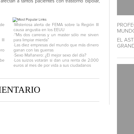
fectan a tantos pacientes con trastorno bipolar,
PROFEC
 de
·Misteriosa alerta de FEMA sobre la Región III
causa angustia en los EEUU
MUNDO
·“Mis dos carreras y un master sólo me sirven
EL AS
III
para limpiar mierda”
·Las diez empresas del mundo que más dinero
GRAND
ero
ganan con las guerras
·Sexo Mañanero: ¿El mejor sexo del día?
mbe
·Los suizos votarán si dan una renta de 2.000
euros al mes de por vida a sus ciudadanos
MENTARIO