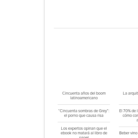
Cincuenta años del boom
La arquit
latinoamericano
“Cincuenta sombras de Grey”:
El 70% de 
el porno que causa risa
cómo com
Los expertos opinan que el
ebook no matará al libro de
Beber vino
papel