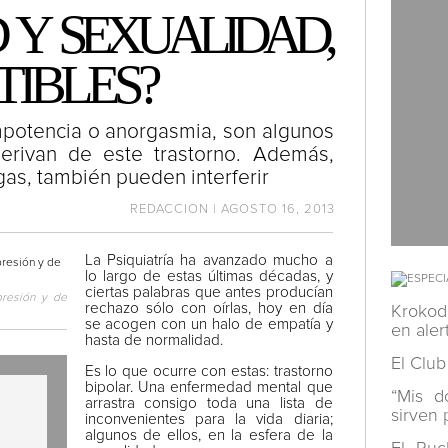
 Y SEXUALIDAD,
TIBLES?
mpotencia o anorgasmia, son algunos
rivan de este trastorno. Además,
as, también pueden interferir
REDACCION | AGOSTO 16, 2013
La Psiquiatría ha avanzado mucho a
lo largo de estas últimas décadas, y
ciertas palabras que antes producían
presión y de
rechazo sólo con oírlas, hoy en día
Krokod
se acogen con un halo de empatía y
en aler
hasta de normalidad.
El Club
Es lo que ocurre con estas: trastorno
bipolar. Una enfermedad mental que
“Mis d
arrastra consigo toda una lista de
sirven 
inconvenientes para la vida diaria;
algunos de ellos, en la esfera de la