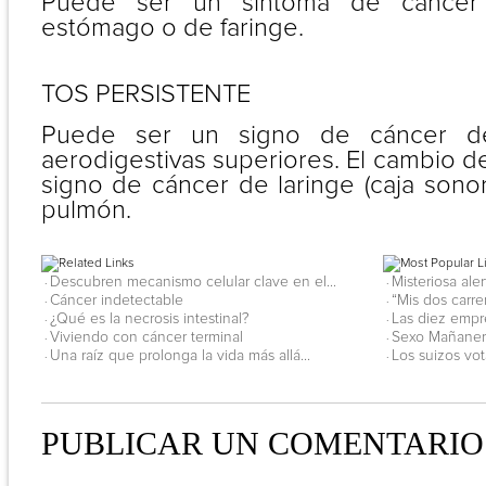
Puede ser un síntoma de cáncer
estómago o de faringe.
TOS PERSISTENTE
Puede ser un signo de cáncer d
aerodigestivas superiores. El cambio 
signo de cáncer de laringe (caja sono
pulmón.
Descubren mecanismo celular clave en el...
Misteriosa ale
·
·
Cáncer indetectable
“Mis dos carre
·
·
¿Qué es la necrosis intestinal?
Las diez empr
·
·
Viviendo con cáncer terminal
Sexo Mañanero
·
·
Una raíz que prolonga la vida más allá...
Los suizos vot
·
·
PUBLICAR UN COMENTARIO