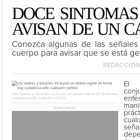
DOCE SINTOMAS
AVISAN
-
DE
-
UN
-
C
Conozca algunas de las señales 
cuerpo para avisar que se está g
REDACCION 
El 
conj
Los lunares y lesiones en la piel se deben vigilar de forma muy
enfe
cuidadosa ante cualquier cambio
man
OFERTA ESPECIAL
prác
cual
señ
de