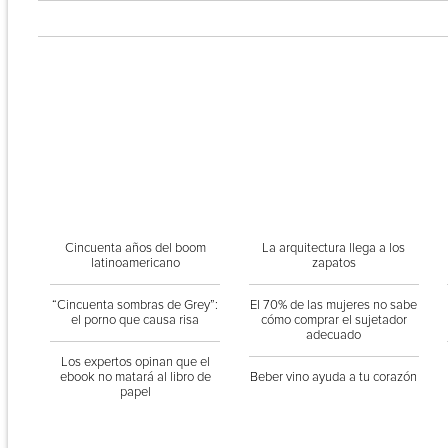
Cincuenta años del boom
La arquitectura llega a los
latinoamericano
zapatos
“Cincuenta sombras de Grey”:
El 70% de las mujeres no sabe
el porno que causa risa
cómo comprar el sujetador
adecuado
Los expertos opinan que el
ebook no matará al libro de
Beber vino ayuda a tu corazón
papel