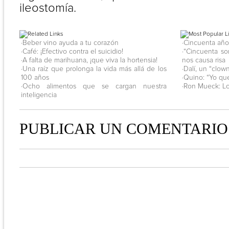
ileostomía.
·Beber vino ayuda a tu corazón
·Cincuenta año
·Café: ¡Efectivo contra el suicidio!
·“Cincuenta s
·A falta de marihuana, ¡que viva la hortensia!
nos causa risa
·Una raíz que prolonga la vida más allá de los
·Dalí, un “clow
100 años
·Quino: “Yo que
·Ocho alimentos que se cargan nuestra
·Ron Mueck: Los
inteligencia
PUBLICAR UN COMENTARIO