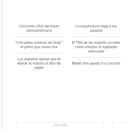
Cincuenta años del boom
La arquitectura llega a los
latinoamericano
zapatos
“Cincuenta sombras de Grey”:
El 70% de las mujeres no sabe
el porno que causa risa
cómo comprar el sujetador
adecuado
Los expertos opinan que el
ebook no matará al libro de
Beber vino ayuda a tu corazón
papel
PUBLICIDAD