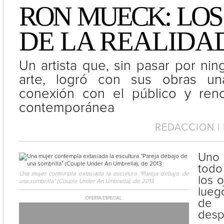
RON MUECK: LOS
DE LA REALIDA
Un artista que, sin pasar por ni
arte, logró con sus obras una
conexión con el público y reno
contemporánea
REDACCION | 
Uno
todo
Una mujer contempla extasiada la escultura “Pareja debajo de
los 
una sombrilla” (Couple Under An Umbrella), de 2013
lueg
OFERTA ESPECIAL
de 
desp