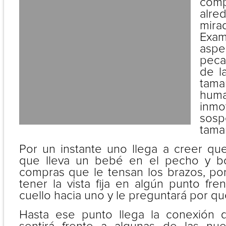
co
alred
mir
Exam
aspe
peca
de l
tam
hum
inmo
sos
tama
Por un instante uno llega a creer qu
que lleva un bebé en el pecho y b
compras que le tensan los brazos, por
tener la vista fija en algún punto fren
cuello hacia uno y le preguntará por qué
Hasta ese punto llega la conexión 