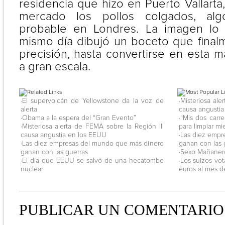
residencia que hizo en Puerto Vallarta
mercado los pollos colgados, al
probable en Londres. La imagen lo
mismo día dibujó un boceto que fina
precisión, hasta convertirse en esta ma
a gran escala.
·El supervolcán de Yellowstone da la voz de
·Misteriosa al
alerta
causa angustia
·Obama a la espera del “Gran Evento”
·“Mis dos carr
·Misteriosa alerta de FEMA sobre la Región III
para limpiar mi
causa angustia en los EEUU
·Las diez emp
·Las diez empresas del mundo que más dinero
ganan con las 
ganan con las guerras
·Sexo Mañanero
·El día que EEUU se salvó de una hecatombe
·Los suizos vo
nuclear
euros al mes d
PUBLICAR UN COMENTARIO