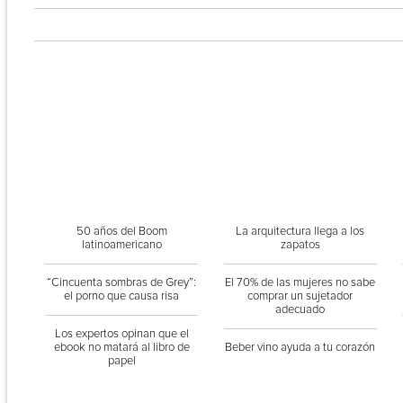
50 años del Boom
La arquitectura llega a los
latinoamericano
zapatos
“Cincuenta sombras de Grey”:
El 70% de las mujeres no sabe
el porno que causa risa
comprar un sujetador
adecuado
Los expertos opinan que el
ebook no matará al libro de
Beber vino ayuda a tu corazón
papel