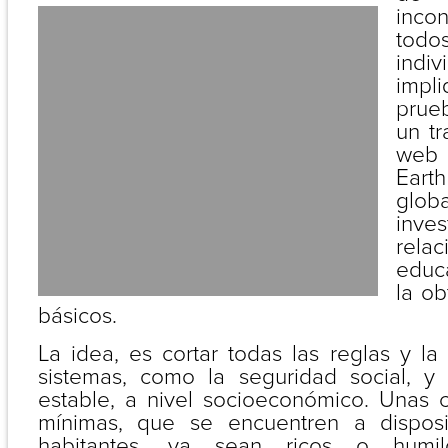
incon
tod
indi
impl
prueb
un tr
web 
Eart
glo
inv
rela
educ
la ob
básicos.
La idea, es cortar todas las reglas y l
sistemas, como la seguridad social, y
estable, a nivel socioeconómico. Unas 
mínimas, que se encuentren a dispos
habitantes, ya sean ricos o humil