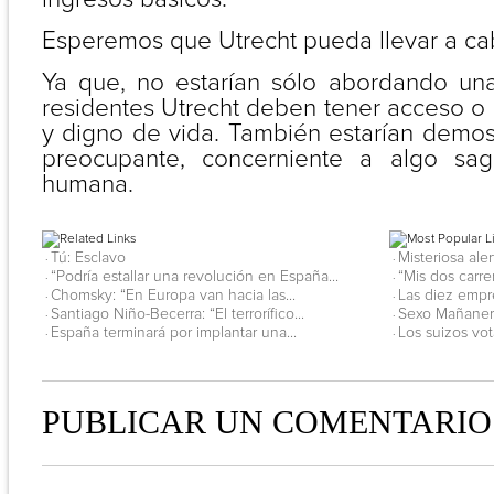
Esperemos que Utrecht pueda llevar a cab
Ya que, no estarían sólo abordando una
residentes Utrecht deben tener acceso o 
y digno de vida. También estarían demos
preocupante, concerniente a algo sagr
humana.
Tú: Esclavo
Misteriosa ale
·
·
“Podría estallar una revolución en España...
“Mis dos carre
·
·
Chomsky: “En Europa van hacia las...
Las diez empr
·
·
Santiago Niño-Becerra: “El terrorífico...
Sexo Mañanero
·
·
España terminará por implantar una...
Los suizos vot
·
·
PUBLICAR UN COMENTARIO