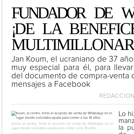
FUNDADOR
-
DE
-
W
¡
DE LA BENEFIC
MULTIMILLONAR
Jan Koum, el ucraniano de 37 años
muy especial para él, para llevar
del documento de compra-venta d
mensajes a Facebook
REDACCION 
Lo hi
manz
Koum, al centro, firmó el acuerdo de venta de WhatsApp en el
la p
lugar donde solicitaba ayuda para comer a los 16 años