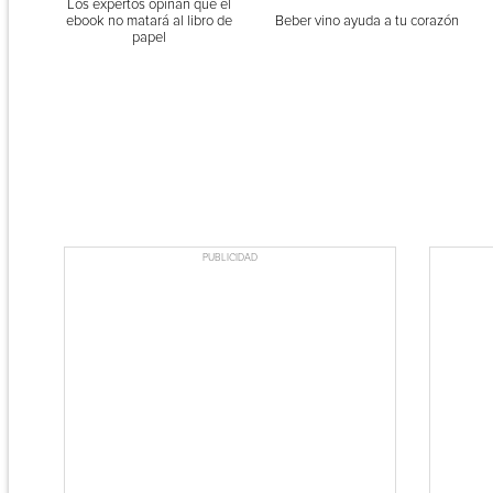
Los expertos opinan que el
ebook no matará al libro de
Beber vino ayuda a tu corazón
papel
PUBLICIDAD