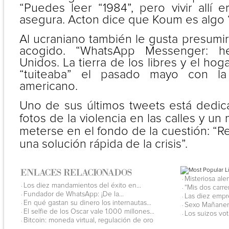
“Puedes leer “1984”, pero vivir allí e
asegura. Acton dice que Koum es algo 
Al ucraniano también le gusta presumir
acogido. “WhatsApp Messenger: h
Unidos. La tierra de los libres y el hoga
“tuiteaba” el pasado mayo con la
americano.
Uno de sus últimos tweets está dedic
fotos de la violencia en las calles y un
meterse en el fondo de la cuestión: “R
una solución rápida de la crisis”.
Misteriosa ale
·
Los diez mandamientos del éxito en...
·
“Mis dos carre
·
Fundador de WhatsApp: ¡De la...
·
Las diez empr
·
En qué gastan su dinero los internautas...
·
Sexo Mañanero
·
El selfie de los Oscar vale 1.000 millones...
·
Los suizos vot
·
Bitcoin: moneda virtual, regulación de oro
·