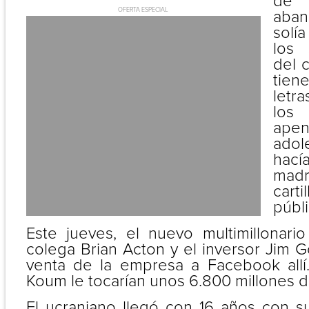
de
OFERTA ESPECIAL
aban
solí
los 
del 
tien
letr
los
a
ado
hací
madr
car
públ
Este jueves, el nuevo multimillonari
colega Brian Acton y el inversor Jim Go
venta de la empresa a Facebook allí
Koum le tocarían unos 6.800 millones d
El ucraniano llegó con 16 años con 