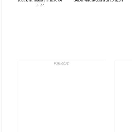
ebook no matará al libro de
Beber vino ayuda a tu corazón
papel
PUBLICIDAD