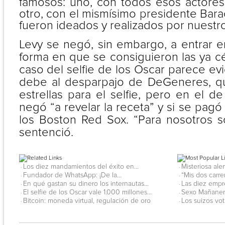
famosos: uno, con todos esos actores 
otro, con el mismísimo presidente Bar
fueron ideados y realizados por nuestro
Levy se negó, sin embargo, a entrar e
forma en que se consiguieron las ya cé
caso del selfie de los Oscar parece e
debe al desparpajo de DeGeneres, qu
estrellas para el selfie, pero en el 
negó “a revelar la receta” y si se pagó
los Boston Red Sox. “Para nosotros s
sentenció.
Los diez mandamientos del éxito en...
Misteriosa ale
·
·
Fundador de WhatsApp: ¡De la...
“Mis dos carre
·
·
En qué gastan su dinero los internautas...
Las diez empr
·
·
El selfie de los Oscar vale 1.000 millones...
Sexo Mañanero
·
·
Bitcoin: moneda virtual, regulación de oro
Los suizos vot
·
·