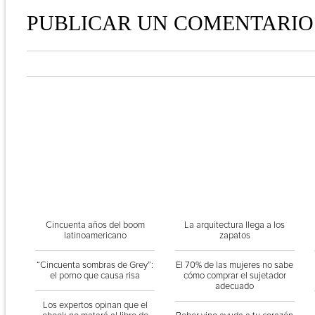
PUBLICAR UN COMENTARIO
Cincuenta años del boom
La arquitectura llega a los
latinoamericano
zapatos
“Cincuenta sombras de Grey”:
El 70% de las mujeres no sabe
el porno que causa risa
cómo comprar el sujetador
adecuado
Los expertos opinan que el