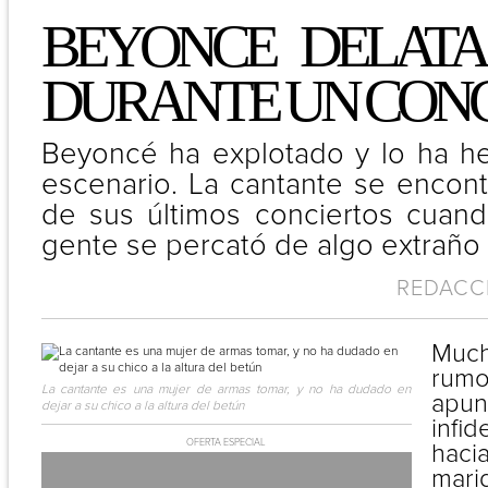
BEYONCE DELATA
DURANTE UN CONC
Beyoncé ha explotado y lo ha h
escenario. La cantante se encon
de sus últimos conciertos cuand
gente se percató de algo extraño
REDACCI
Much
rum
La cantante es una mujer de armas tomar, y no ha dudado en
apu
dejar a su chico a la altura del betún
infi
OFERTA ESPECIAL
hac
marid