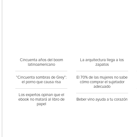
Cincuenta años del boom
La arquitectura llega a los
latinoamericano
zapatos
“Cincuenta sombras de Grey”:
El 70% de las mujeres no sabe
el porno que causa risa
cómo comprar el sujetador
adecuado
Los expertos opinan que el
ebook no matará al libro de
Beber vino ayuda a tu corazón
papel