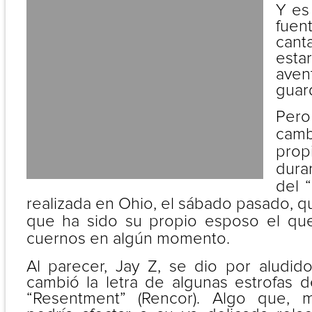
Y es
fuen
cant
est
ave
guar
Pero
camb
pro
dura
del 
realizada en Ohio, el sábado pasado, 
que ha sido su propio esposo el que
cuernos en algún momento.
Al parecer, Jay Z, se dio por aludi
cambió la letra de algunas estrofas d
“Resentment” (Rencor). Algo que, 