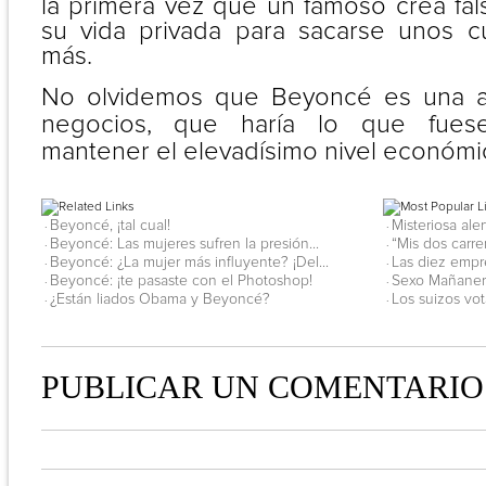
la primera vez que un famoso crea fa
su vida privada para sacarse unos c
más.
No olvidemos que Beyoncé es una a
negocios, que haría lo que fues
mantener el elevadísimo nivel económic
Beyoncé, ¡tal cual!
Misteriosa ale
·
·
Beyoncé: Las mujeres sufren la presión...
“Mis dos carre
·
·
Beyoncé: ¿La mujer más influyente? ¡Del...
Las diez empr
·
·
Beyoncé: ¡te pasaste con el Photoshop!
Sexo Mañanero
·
·
¿Están liados Obama y Beyoncé?
Los suizos vot
·
·
PUBLICAR UN COMENTARIO