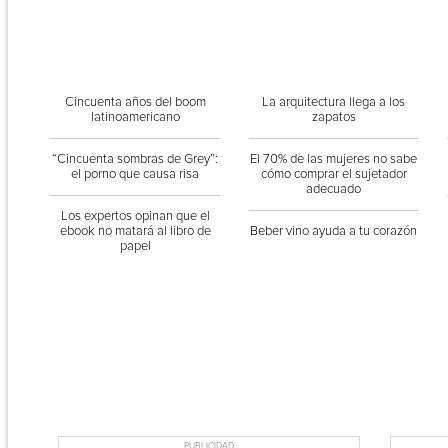
Cincuenta años del boom
La arquitectura llega a los
latinoamericano
zapatos
“Cincuenta sombras de Grey”:
El 70% de las mujeres no sabe
el porno que causa risa
cómo comprar el sujetador
adecuado
Los expertos opinan que el
ebook no matará al libro de
Beber vino ayuda a tu corazón
papel
PUBLICIDAD