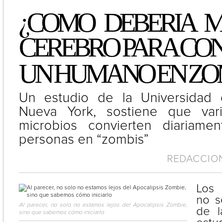
¿
COMO DEBERIA M
CEREBRO PARA CON
UN HUMANO EN ZO
Un estudio de la Universidad 
Nueva York, sostiene que vari
microbios convierten diariame
personas en “zombis”
REDACCION 
Los 
no s
Al parecer, no solo no estamos lejos del Apocalipsis Zombie,
de l
sino que sabemos cómo iniciarlo