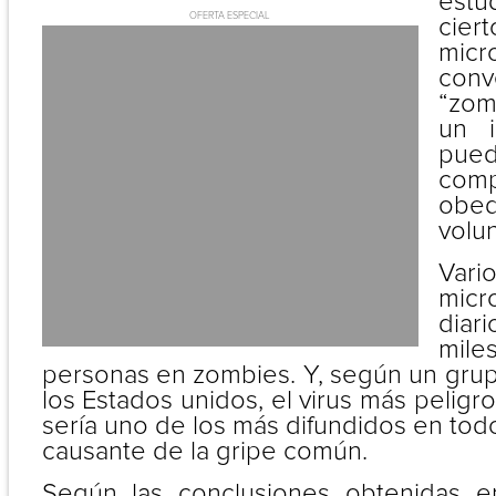
estu
OFERTA ESPECIAL
ciert
mic
conv
“zom
un i
pue
com
ob
volun
Var
micr
diar
mil
personas en zombies. Y, según un grup
los Estados unidos, el virus más peligr
sería uno de los más difundidos en todo
causante de la gripe común.
Según las conclusiones obtenidas 