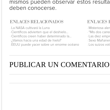
mismos pueden observar estos resulta
deben conocerse.
La NASA cultivará la Luna
Misteriosa ale
·
·
Científicos advierten que el deshielo...
“Mis dos carre
·
·
Científicos creen haber determinado la...
Las diez empr
·
·
¿Vamos hacia una edad de hielo?
Sexo Mañanero
·
·
EEUU puede yacer sobre un enorme océano
Los suizos vot
·
·
PUBLICAR UN COMENTARIO