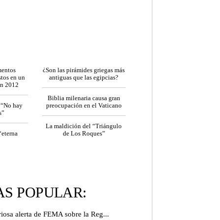
¿
mentos
Son las pirámides griegas más
stos en un
antiguas que las egipcias?
en 2012
Biblia milenaria causa gran
 “No hay
preocupación en el Vaticano
s”
La maldición del “Triángulo
“eterna
de Los Roques”
S POPULAR:
riosa alerta de FEMA sobre la Reg...