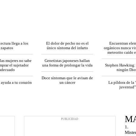
ectura llega a los
El dolor de pecho no es el
Encuentran ele
zapatos
único síntoma del infarto
orgánicos nunca vi
meteorito caído 
las mujeres no sabe
Genetistas japoneses hallan
prar el sujetador
una forma de prolongar la vida
Stephen Hawking:
adecuado
ningún Dio
Doce síntomas que le avisan de
 ayuda a tu corazón
un cáncer
La píldora de la 
juventud”
MA
PUBLICIDAD
Miste