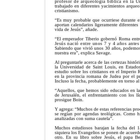
profesor de arqueología bíblica en la 
trabajado en diferentes yacimientos arqueo
cristianismo.
“Es muy probable que ocurriese durante es
aportan calendarios ligeramente diferentes
vida de Jesús”, añade.
“El emperador Tiberio gobernó Roma entr
Jesús nació entre unos 7 y 4 años antes 
Sabiendo que vivió unos 30 años, podemos 
nuestra era”, explica Savage.
Al preguntarle acerca de las certezas histór
la Universidad de Saint Louis, en Estad
estudio sobre los cristianos en el Imperi
en la provincia romana de Judea por el pr
Incluso la fecha, probablemente en torno al
“Aquellos, que hemos sido educados en la 
de Jerusalén, el enfrentamiento con los lí
prosigue Boin.
Y agrega: “Muchos de estas referencias proc
se regían por agendas teológicas. Como hi
analizadas con suma cautela”.
Muchos estudiosos barajan la fecha del 14
siquiera los Evangelios se ponen de acuer
otro. En su libro sobre Jesús, el papa B