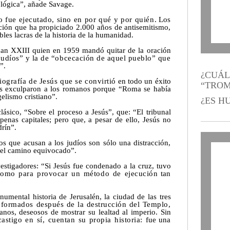
ológica”, añade Savage.
o fue ejecutado, sino en por qué y por quién.
Los
ación que ha propiciado 2.000 años de antisemitismo,
bles lacras de la historia de la humanidad.
uan XXIII quien en 1959 mandó quitar de la oración
 judíos” y la de “obcecación de aquel pueblo” que
”.
¿
CUÁL
iografía de Jesús que se convirtió
en todo un éxito
“TROM
tas exculparon a los romanos porque “Roma se había
elismo cristiano”.
¿
ES H
clásico, “Sobre el proceso a Jesús”, que: “El tribunal
 penas capitales; pero que, a pesar de ello, Jesús no
rín”.
os que acusan a los judíos son sólo una distracción,
ia el camino equivocado”.
estigadores: “Si Jesús fue condenado a la cruz, tuvo
 como para provocar un método de ejecución
tan
mental historia de Jerusalén, la ciudad de las tres
reformados después de la destrucción del Templo,
anos, deseosos de mostrar su lealtad al imperio. Sin
astigo en sí, cuentan su propia historia:
fue una