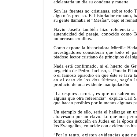
adelantaría un día su condena y muerte.
Son las fuentes no cristianas, sobre todo 
algo más preciso. El historiador romano, h
su gente llamaba el “Mesías”, bajo el reinad
Flavio Josefo también hizo referencia a 
autenticidad del pasaje, conocido como 
numerosos eruditos.
Como expone la historiadora Mireille Hada
investigadores consideran que todo el pa
piadoso lector cristiano de principios del s
Nada está confirmado, ni el huerto de Get
negación de Pedro. Incluso, si Poncio Pilat
o el famoso episodio en que éste se lava l
en el caso de los dos últimos, según l
producto de una evidente manipulación.
“La
respuesta corta, es que no sabemos
alguna que otra referencia”, explica Carl
que hacen posibles por lo menos algunas par
Un ejemplo de ello, sería el hallazgo en 
atravesado por un clavo. Lo que nos permi
forma de ejecución en Judea en la época d
los Evangelios, coincide con evidencias hist
“Por
lo tanto, existen evidencias que n