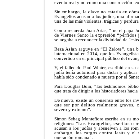
evento real y no como una construcción te
Sin
embargo, la clave no estaría en cóm
Evangelios acusan a los judíos, una afirm
una de las más violentas, trágicas y perdura
Como recuerda Juan Arias, “fue el papa J
de
Viernes Santo la expresión “pérfidos
se negaba a reconocer la divinidad de Jesús
Reza
Aslan arguye en “El Zelote”, una b
internacional en 2014, que los Evangelis
convertido en el principal público del evang
Y, el fallecido Paul Winter, escribió en su 
judío tenía autoridad para dictar y aplicar
había sido condenado a muerte por el Saned
Para Douglas Boin, “los testimonios bíblic
que trata de dirigir a los historiadores hac
De nuevo, existe un consenso entre los inv
que ser por delitos realmente graves,
severo y extremo”.
Simon Sebag Montefiore escribe en su monu
religiones:
“Los Evangelios, escritos o 
acusan a los judíos y absuelven a los rom
embargo, los cargos contra Jesús y el c
operación romana”.