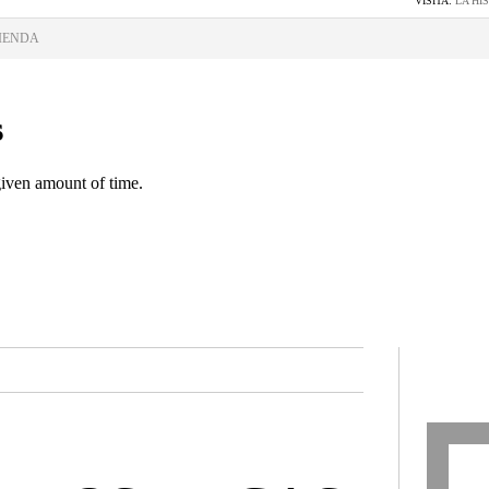
VISITA:
LA HI
IENDA