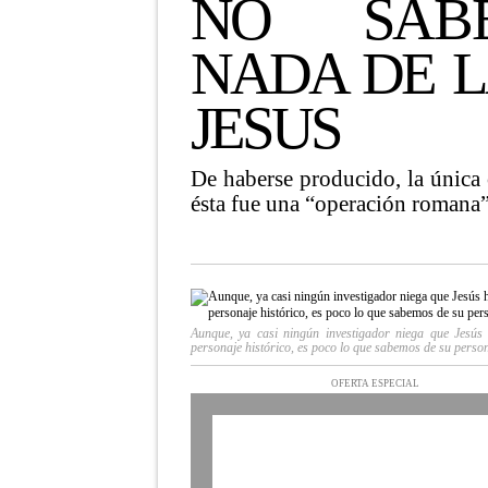
NO S
AB
NADA DE L
JESUS
De haberse producido, la única 
ésta fue una “operación romana
Aunque, ya casi ningún investigador niega que Jesús
personaje histórico, es poco lo que sabemos de su perso
OFERTA ESPECIAL