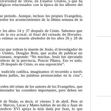
Universidad de Drew, en Estados Unidos,
y que ha
lógicos relacionados con la época de los albores del
e periodo. Aunque, incluso los propios Evangelios,
 sobre los acontecimientos de la última semana de la
e los años 14 y 37 después de Cristo. Sabemos que
de la era actual, al final del reinado de Herodes.
estimar su muerte alrededor de los años 26 y 28 de
icas que rodean la muerte de Jesús, el investigador de
os Unidos, Douglas Boin, que acaba de publicar un
o Romano, responde: “No muchas. Jesús fue ejecutado
efecto de la provincia, Poncio Pilatos. Eso es todo.
 28 después de Cristo, es una suposición”.
tradición católica, imaginamos el recorrido a través
deres judíos, las palabras pronunciadas en la cruz”,
eden del relato de los autores de los Evangelios, que
storiador las considero importantes, pero deben ser
 de Nisán, es decir, el viernes 3 de abril. Pero ni
do: Marcos, Lucas y Mateo hablan de un día y Juan de
enedicto XVI apoya la tesis dada por Juan, lo que