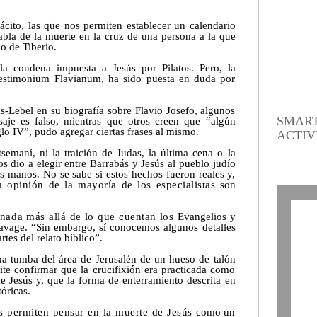
Tácito, las que nos permiten establecer un calendario
abla de la muerte en la cruz de una persona a la que
o de Tiberio.
la condena impuesta a Jesús por Pilatos. Pero, la
Testimonium Flavianum, ha sido puesta en duda por
s-Lebel en su biografía sobre Flavio Josefo, algunos
SMART
saje es falso, mientras que otros creen que “algún
iglo IV”, pudo agregar ciertas frases al mismo.
ACTIV
semaní, ni la traición de Judas, la última cena o la
os dio a elegir entre Barrabás y Jesús al pueblo judío
as manos. No se sabe si estos hechos fueron reales y,
a opinión de la mayoría de los especialistas
son
 nada más allá de lo que cuentan los
Evangelios y
 Savage. “Sin embargo, sí conocemos algunos detalles
tes del relato bíblico”.
una tumba del área de Jerusalén de un hueso de talón
te confirmar que la crucifixión era practicada como
e Jesús y, que la forma de enterramiento descrita en
óricas.
os permiten pensar en la muerte de Jesús
como un