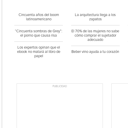
Cincuenta años del boom
La arquitectura llega a los
latinoamericano
zapatos
“Cincuenta sombras de Grey”:
El 70% de las mujeres no sabe
el porno que causa risa
cómo comprar el sujetador
adecuado
Los expertos opinan que el
ebook no matará al libro de
Beber vino ayuda a tu corazón
papel
PUBLICIDAD