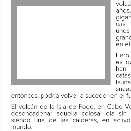
volc
año
gigan
casi 
unos
gran
en el
Pero,
es qu
han 
cata
tsun
suc
entonces, podría volver a suceder en el fu
El volcán de la Isla de Fogo, en Cabo V
desencadenar aquella colosal ola sin 
siendo una de las calderas, en activ
mundo.