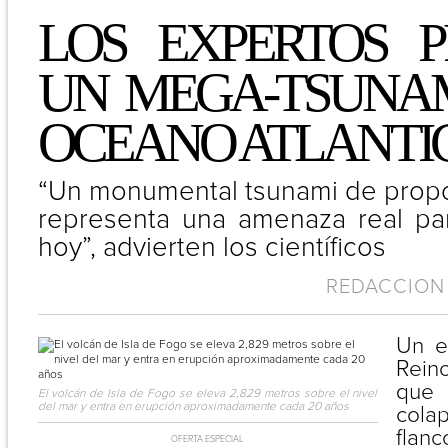
LOS EXPERTOS P
UN MEGA-TSUNAM
OCEANO ATLANTI
“Un monumental tsunami de propo
representa una amenaza real pa
hoy”, advierten los científicos
REDACCION 
Un eq
Rein
que
El volcán de Isla de Fogo se eleva 2,829 metros sobre el nivel
del mar y entra en erupción aproximadamente cada 20 años
colap
flan
OFERTA ESPECIAL