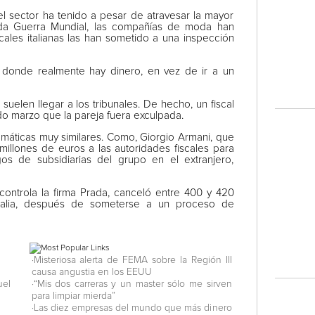
l sector ha tenido a pesar de atravesar la mayor
da Guerra Mundial, las compañías de moda han
cales italianas las han sometido a una inspección
ro donde realmente hay dinero, en vez de ir a un
uelen llegar a los tribunales. De hecho, un fiscal
ado marzo que la pareja fuera exculpada.
máticas muy similares. Como, Giorgio Armani, que
millones de euros a las autoridades fiscales para
s de subsidiarias del grupo en el extranjero,
controla la firma Prada, canceló entre 400 y 420
talia, después de someterse a un proceso de
·Misteriosa alerta de FEMA sobre la Región III
causa angustia en los EEUU
uel
·“Mis dos carreras y un master sólo me sirven
para limpiar mierda”
·Las diez empresas del mundo que más dinero