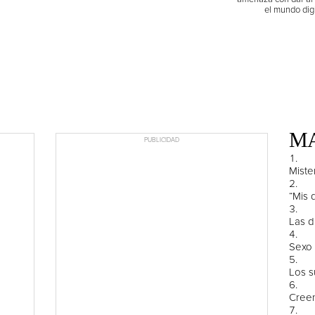
el mundo digi
MA
PUBLICIDAD
Miste
“Mis 
Las d
Sexo 
Los s
Creen
en...