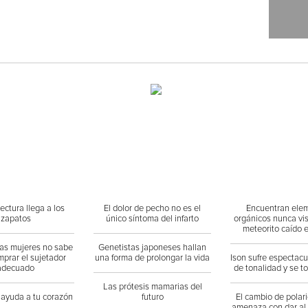
ectura llega a los
El dolor de pecho no es el
Encuentran ele
zapatos
único síntoma del infarto
orgánicos nunca vi
meteorito caído 
las mujeres no sabe
Genetistas japoneses hallan
prar el sujetador
una forma de prolongar la vida
Ison sufre espectac
adecuado
de tonalidad y se t
Las prótesis mamarias del
 ayuda a tu corazón
futuro
El cambio de polari
amenaza con dar al 