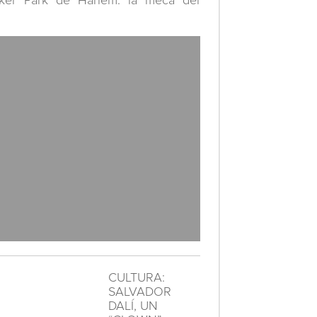
ker Park de Harlem: la meca del
CULTURA:
SALVADOR
DALÍ, UN