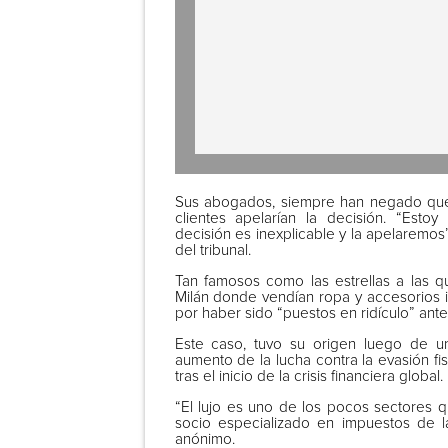
Sus abogados, siempre han negado que 
clientes apelarían la decisión. “Esto
decisión es inexplicable y la apelaremos
del tribunal.
Tan famosos como las estrellas a las q
Milán donde vendían ropa y accesorios in
por haber sido “puestos en ridículo” ante l
Este caso, tuvo su origen luego de u
aumento de la lucha contra la evasión fisc
tras el inicio de la crisis financiera global.
“El lujo es uno de los pocos sectores q
socio especializado en impuestos de l
anónimo.