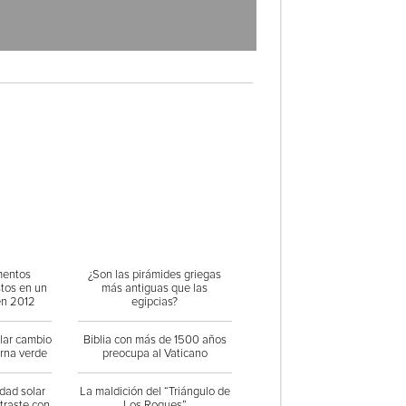
mentos
¿Son las pirámides griegas
stos en un
más antiguas que las
en 2012
egipcias?
ular cambio
Biblia con más de 1500 años
orna verde
preocupa al Vaticano
dad solar
La maldición del “Triángulo de
traste con
Los Roques”