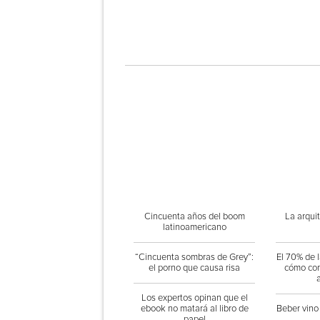
Cincuenta años del boom
La arquit
latinoamericano
“Cincuenta sombras de Grey”:
El 70% de 
el porno que causa risa
cómo com
Los expertos opinan que el
ebook no matará al libro de
Beber vino
papel