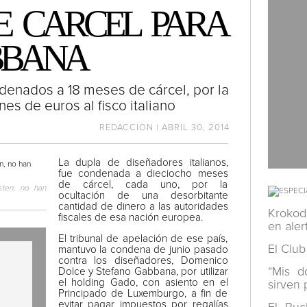
E CARCEL PARA
BBANA
denados a 18 meses de cárcel, por la
es de euros al fisco italiano
REDACCION | ABRIL 30, 2014
La dupla de diseñadores italianos,
fue condenada a dieciocho meses
de cárcel, cada uno, por la
sten, no han
ocultación de una desorbitante
cantidad de dinero a las autoridades
Krokod
fiscales de esa nación europea.
en aler
El tribunal de apelación de ese país,
El Club
mantuvo la condena de junio pasado
contra los diseñadores, Domenico
“Mis d
Dolce y Stefano Gabbana, por utilizar
el holding Gado, con asiento en el
sirven 
Principado de Luxemburgo, a fin de
evitar pagar impuestos por regalías