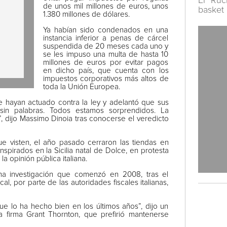
El Ruc
de unos mil millones de euros, unos
basket
1.380 millones de dólares.
Ya habían sido condenados en una
instancia inferior a penas de cárcel
suspendida de 20 meses cada uno y
se les impuso una multa de hasta 10
millones de euros por evitar pagos
en dicho país, que cuenta con los
impuestos corporativos más altos de
toda la Unión Europea.
hayan actuado contra la ley y adelantó que sus
y sin palabras. Todos estamos sorprendidos. La
”, dijo Massimo Dinoia tras conocerse el veredicto
ue visten, el año pasado cerraron las tiendas en
spirados en la Sicilia natal de Dolce, en protesta
a opinión pública italiana.
na investigación que comenzó en 2008, tras el
al, por parte de las autoridades fiscales italianas,
ue lo ha hecho bien en los últimos años”, dijo un
a firma Grant Thornton, que prefirió mantenerse