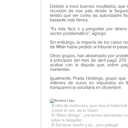
Debido a esos buenos resultados, que e
recesión de ese país desde la Segun
tenido que ver como las autoridades fis
bastante más farrea.
“Es más fácil, ir y preguntar por dine
sector problemático”, agregó.
Sin embargo, la mayoría de los casos no s
de Milán había pedido al tribunal el pas
Otros grupos, han atravesado por proble
a principios del mes de abril pagó 270 
acabar con la disputa que, sobre pago
mantenían.
Igualmente, Prada Holdings, grupo que 
millones de euros en impuestos en I
transparencia voluntaria en diciembre.
·A falta de marihuana, ¡que viva la hortensia!
·¡Como te ven, así te tratan!
·El “Bikini Bridge”, una broma demasiado cr
sobre la delgadez
·El Sol tiene dueño y es… ¡una gallega!