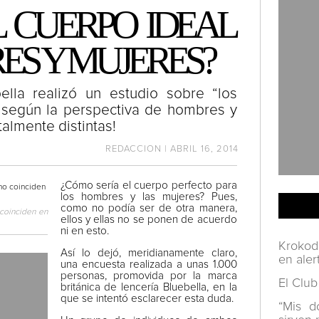
L CUERPO IDEAL
ES Y MUJERES?
lla realizó un estudio sobre “los
o según la perspectiva de hombres y
almente distintas!
REDACCION | ABRIL 16, 2014
¿Cómo sería el cuerpo perfecto para
los hombres y las mujeres? Pues,
como no podía ser de otra manera,
 coinciden en
ellos y ellas no se ponen de acuerdo
ni en esto.
Krokod
Así lo dejó, meridianamente claro,
en aler
una encuesta realizada a unas 1.000
personas, promovida por la marca
El Club
británica de lencería Bluebella, en la
que se intentó esclarecer esta duda.
“Mis d