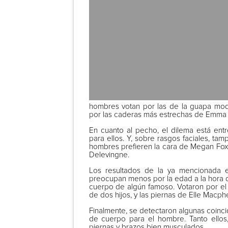
hombres votan por las de la guapa mode
por las caderas más estrechas de Emma
En cuanto al pecho, el dilema está entre
para ellos. Y, sobre rasgos faciales, t
hombres prefieren la cara de Megan Fox, 
Delevingne.
Los resultados de la ya mencionada e
preocupan menos por la edad a la hora d
cuerpo de algún famoso. Votaron por el
de dos hijos, y las piernas de Elle Macph
Finalmente, se detectaron algunas coinci
de cuerpo para el hombre. Tanto ellos,
piernas y brazos bien musculados.