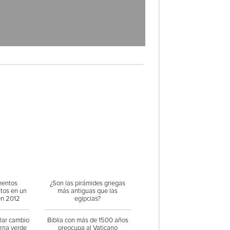
mentos
¿Son las pirámides griegas
stos en un
más antiguas que las
en 2012
egipcias?
ular cambio
Biblia con más de 1500 años
orna verde
preocupa al Vaticano