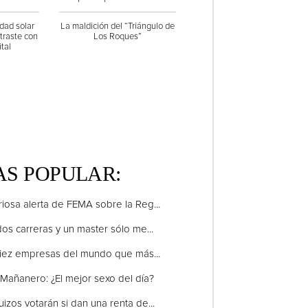
dad solar
La maldición del “Triángulo de
traste con
Los Roques”
tal
S POPULAR:
riosa alerta de FEMA sobre la Reg...
dos carreras y un master sólo me...
iez empresas del mundo que más...
Mañanero: ¿El mejor sexo del día?
uizos votarán si dan una renta de...