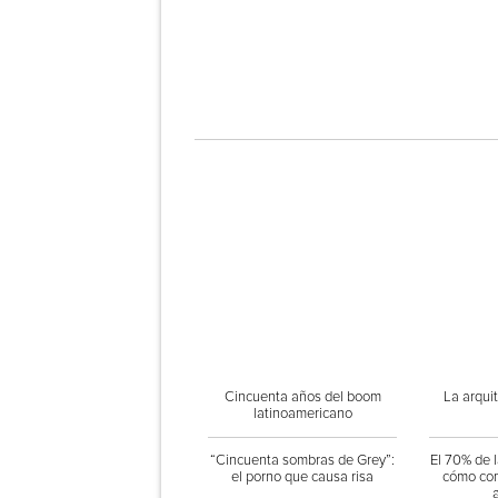
Cincuenta años del boom
La arquit
latinoamericano
“Cincuenta sombras de Grey”:
El 70% de 
el porno que causa risa
cómo com