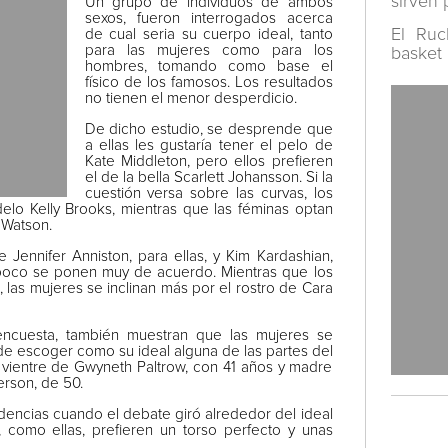
sirven 
Un grupo de individuos de ambos
sexos, fueron interrogados acerca
El Ruc
de cual seria su cuerpo ideal, tanto
para las mujeres como para los
basket
hombres, tomando como base el
físico de los famosos. Los resultados
no tienen el menor desperdicio.
De dicho estudio, se desprende que
a ellas les gustaría tener el pelo de
Kate Middleton, pero ellos prefieren
el de la bella Scarlett Johansson. Si la
cuestión versa sobre las curvas, los
lo Kelly Brooks, mientras que las féminas optan
 Watson.
 Jennifer Anniston, para ellas, y Kim Kardashian,
ampoco se ponen muy de acuerdo. Mientras que los
las mujeres se inclinan más por el rostro de Cara
ncuesta, también muestran que las mujeres se
e escoger como su ideal alguna de las partes del
 vientre de Gwyneth Paltrow, con 41 años y madre
erson, de 50.
dencias cuando el debate giró alrededor del ideal
 como ellas, prefieren un torso perfecto y unas