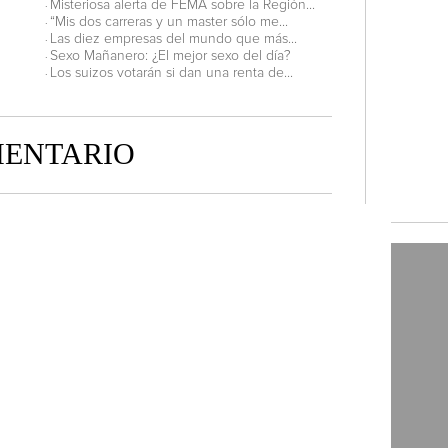
Misteriosa alerta de FEMA sobre la Región...
·
“Mis dos carreras y un master sólo me...
·
Las diez empresas del mundo que más...
·
Sexo Mañanero: ¿El mejor sexo del día?
·
Los suizos votarán si dan una renta de...
·
MENTARIO