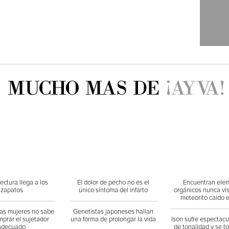
ectura llega a los
El dolor de pecho no es el
Encuentran ele
zapatos
único síntoma del infarto
orgánicos nunca vi
meteorito caído 
las mujeres no sabe
Genetistas japoneses hallan
prar el sujetador
una forma de prolongar la vida
Ison sufre espectac
adecuado
de tonalidad y se t