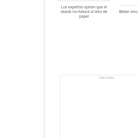
Los expertos opinan que el
ebook no matará al libro de
Beber vino
papel
PUBLICIDAD