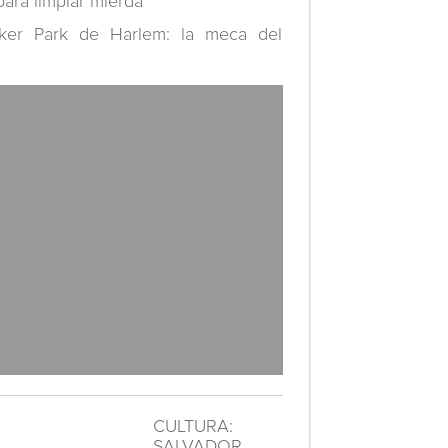
para limpiar mierda”
ker Park de Harlem: la meca del
CULTURA:
SALVADOR