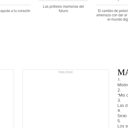
Las prótesis mamarias del
 ayuda a tu corazón
futuro
El cambio de polari
amenaza con dar al 
el mundo digi
MA
PUBLICIDAD
Miste
“Mis 
Las d
Sexo 
Los s