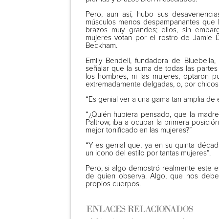
Pero, aun así, hubo sus desavenencias
músculos menos despampanantes que los
brazos muy grandes; ellos, sin embar
mujeres votan por el rostro de Jamie D
Beckham.
Emily Bendell, fundadora de Bluebella, 
señalar que la suma de todas las partes 
los hombres, ni las mujeres, optaron 
extremadamente delgadas, o, por chicos
“Es genial ver a una gama tan amplia de 
“¿Quién hubiera pensado, que la madr
Paltrow, iba a ocupar la primera posici
mejor tonificado
en las mujeres?”
“Y es genial que, ya en su quinta déca
un icono del estilo por tantas mujeres”.
Pero, si algo demostró realmente este es
de quien observa. Algo, que nos debe
propios cuerpos.