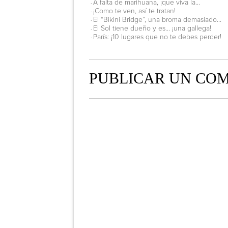
A falta de marihuana, ¡que viva la...
·
¡Como te ven, así te tratan!
·
El “Bikini Bridge”, una broma demasiado...
·
El Sol tiene dueño y es… ¡una gallega!
·
París: ¡10 lugares que no te debes perder!
·
PUBLICAR UN CO