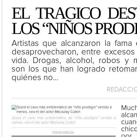
EL TRAGICO DES
LOS “NIÑOS PROD
Artistas que alcanzaron la fama 
desaprovecharon, entre excesos 
vida. Drogas, alcohol, robos y 
son los que han logrado retomar
quiénes no...
REDACCIO
Much
alc
Quizá el caso más emblemático de “niño prodigio” venido a
cua
menos, sea el del actor Macaulay Culkin
chic
OFERTA ESPECIAL
por 