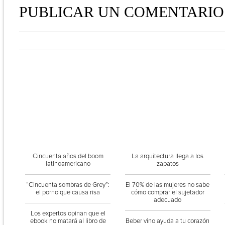
PUBLICAR UN COMENTARIO
Cincuenta años del boom
La arquitectura llega a los
latinoamericano
zapatos
“Cincuenta sombras de Grey”:
El 70% de las mujeres no sabe
el porno que causa risa
cómo comprar el sujetador
adecuado
Los expertos opinan que el
ebook no matará al libro de
Beber vino ayuda a tu corazón