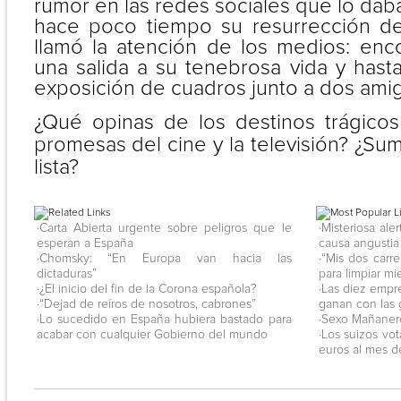
rumor en las redes sociales que lo dab
hace poco tiempo su resurrección de
llamó la atención de los medios: enco
una salida a su tenebrosa vida y hast
exposición de cuadros junto a dos ami
¿Qué opinas de los destinos trágico
promesas del cine y la televisión? ¿Sum
lista?
·Carta Abierta urgente sobre peligros que le
·Misteriosa al
esperan a España
causa angustia
·Chomsky: “En Europa van hacia las
·“Mis dos carr
dictaduras”
para limpiar mi
·¿El inicio del fin de la Corona española?
·Las diez emp
·“Dejad de reíros de nosotros, cabrones”
ganan con las 
·Lo sucedido en España hubiera bastado para
·Sexo Mañanero
acabar con cualquier Gobierno del mundo
·Los suizos vo
euros al mes d