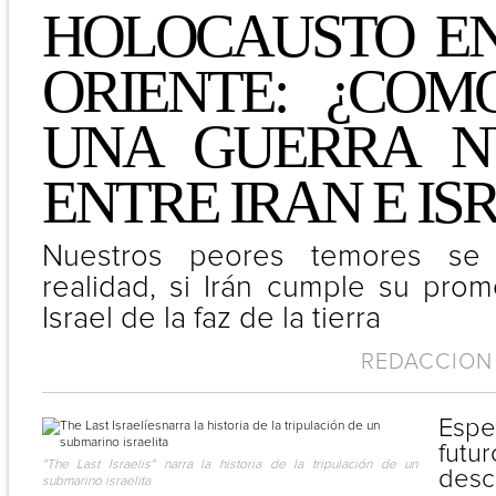
HOLOCAUSTO E
ORIENTE: ¿COM
UNA GUERRA N
ENTRE IRAN E IS
Nuestros peores temores se
realidad, si Irán cumple su pro
Israel de la faz de la tierra
REDACCION 
Esp
fut
"The Last Israelis" narra la historia de la tripulación de un
desc
submarino israelita