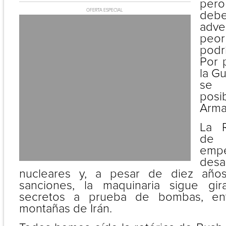
pero
OFERTA ESPECIAL
debe
adve
peo
podr
Por 
la Gu
se 
posi
Arma
La R
de
em
desa
nucleares y, a pesar de diez añ
sanciones, la maquinaria sigue gi
secretos a prueba de bombas, ent
montañas de Irán.