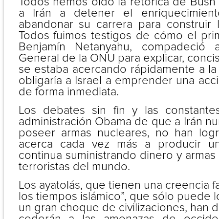
Todos hemos oído la retórica de Bush
a Irán a detener el enriquecimien
abandonar su carrera para construir
Todos fuimos testigos de cómo el prime
Benjamín Netanyahu, compadeció 
General de la ONU para explicar, conc
se estaba acercando rápidamente a la “
obligaría a Israel a emprender una acció
de forma inmediata.
Los debates sin fin y las constant
administración Obama de que a Irán nun
poseer armas nucleares, no han logr
acerca cada vez más a producir un
continua suministrando dinero y armas 
terroristas del mundo.
Los ayatolás, que tienen una creencia fa
los tiempos islámico”, que sólo puede l
un gran choque de civilizaciones, han 
cederán a las amenazas de occide