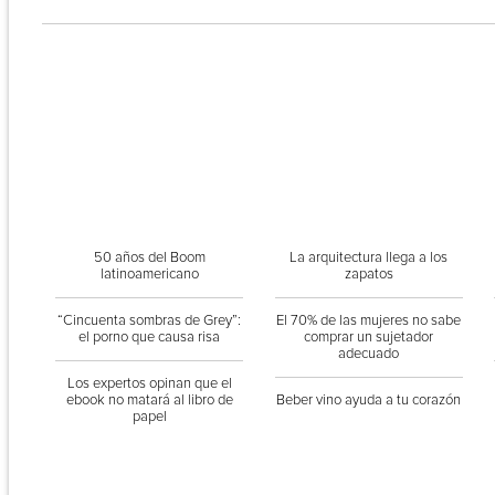
50 años del Boom
La arquitectura llega a los
latinoamericano
zapatos
“Cincuenta sombras de Grey”:
El 70% de las mujeres no sabe
el porno que causa risa
comprar un sujetador
adecuado
Los expertos opinan que el
ebook no matará al libro de
Beber vino ayuda a tu corazón
papel