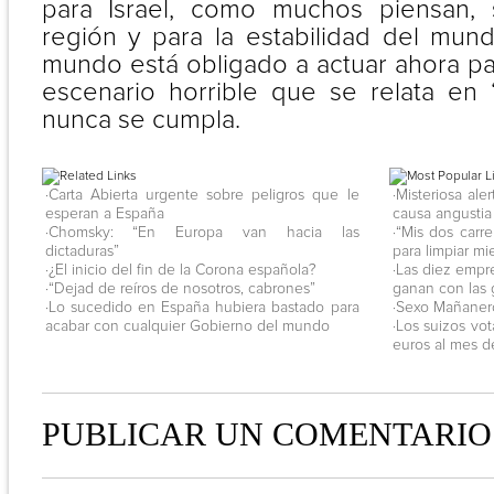
para Israel, como muchos piensan, 
región y para la estabilidad del mund
mundo está obligado a actuar ahora pa
escenario horrible que se relata en “
nunca se cumpla.
·Carta Abierta urgente sobre peligros que le
·Misteriosa al
esperan a España
causa angustia
·Chomsky: “En Europa van hacia las
·“Mis dos carr
dictaduras”
para limpiar mi
·¿El inicio del fin de la Corona española?
·Las diez emp
·“Dejad de reíros de nosotros, cabrones”
ganan con las 
·Lo sucedido en España hubiera bastado para
·Sexo Mañanero
acabar con cualquier Gobierno del mundo
·Los suizos vo
euros al mes d
PUBLICAR UN COMENTARIO