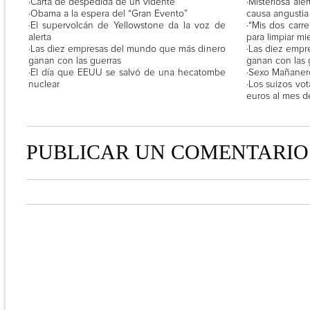
·Carta de despedida de un vidente
·Misteriosa al
·Obama a la espera del “Gran Evento”
causa angustia
·El supervolcán de Yellowstone da la voz de
·“Mis dos carr
alerta
para limpiar mi
·Las diez empresas del mundo que más dinero
·Las diez emp
ganan con las guerras
ganan con las 
·El día que EEUU se salvó de una hecatombe
·Sexo Mañanero
nuclear
·Los suizos vo
euros al mes d
PUBLICAR UN COMENTARIO