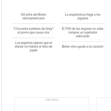
50 años del Boom
La arquitectura llega a los
latinoamericano
zapatos
“Cincuenta sombras de Grey”:
El 70% de las mujeres no sabe
el porno que causa risa
comprar un sujetador
adecuado
Los expertos opinan que el
ebook no matará al libro de
Beber vino ayuda a tu corazón
papel
PUBLICIDAD