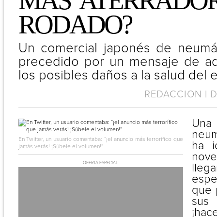
MAS ATERRADO
RODADO?
Un comercial japonés de neumá
precedido por un mensaje de ad
los posibles daños a la salud del
REDACCION | D
Un
neum
En Twitter, un usuario comentaba: “¡el anuncio más terrorífico que
ha i
jamás verás! ¡Súbele el volumen!”
nove
OFERTA ESPECIAL
ll
espe
que 
su
¡hac